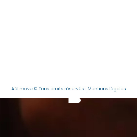
Brest & toute la France
PRENDRE CONTACT
Aël move © Tous droits réservés |
Mentions légales