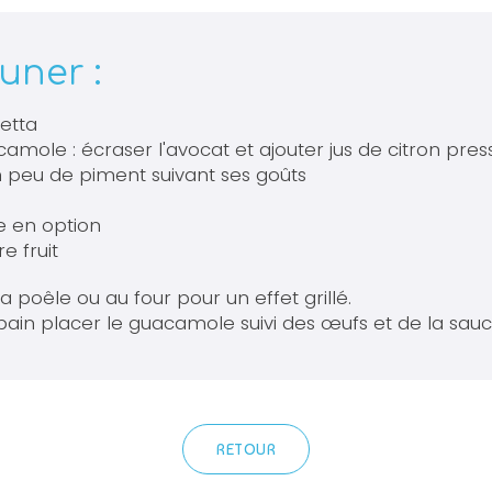
uner :
hetta
amole : écraser l'avocat et ajouter jus de citron pres
un peu de piment suivant ses goûts
e en option
e fruit
a poêle ou au four pour un effet grillé.
pain placer le guacamole suivi des œufs et de la sau
RETOUR